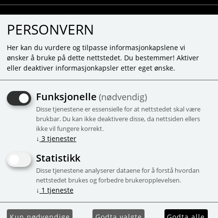
PERSONVERN
Her kan du vurdere og tilpasse informasjonkapslene vi
ønsker å bruke på dette nettstedet. Du bestemmer! Aktiver
eller deaktiver informasjonkapsler etter eget ønske.
REGISTRER DEG.
Funksjonelle
(nødvendig)
Disse tjenestene er essensielle for at nettstedet skal være
brukbar. Du kan ikke deaktivere disse, da nettsiden ellers
Epost
ikke vil fungere korrekt.
↓
3
tjenester
Statistikk
Gå videre
Disse tjenestene analyserer dataene for å forstå hvordan
nettstedet brukes og forbedre brukeropplevelsen.
↓
1
tjeneste
Kun nødvendige
Godta valgte
Godta alle