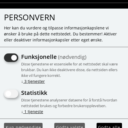
PERSONVERN
Her kan du vurdere og tilpasse informasjonkapslene vi
ønsker å bruke på dette nettstedet. Du bestemmer! Aktiver
eller deaktiver informasjonkapsler etter eget ønske.
KAN IKKE FINDE PRODUKTET
Funksjonelle
(nødvendig)
Forside
Disse tjenestene er essensielle for at nettstedet skal være
brukbar. Du kan ikke deaktivere disse, da nettsiden ellers
ikke vil fungere korrekt.
↓
3
tjenester
Statistikk
Disse tjenestene analyserer dataene for å forstå hvordan
nettstedet brukes og forbedre brukeropplevelsen.
↓
1
tjeneste
Kun nødvendige
Godta valgte
Godta alle