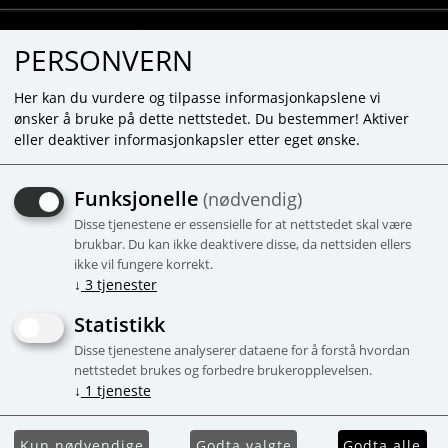
PERSONVERN
Her kan du vurdere og tilpasse informasjonkapslene vi
ønsker å bruke på dette nettstedet. Du bestemmer! Aktiver
eller deaktiver informasjonkapsler etter eget ønske.
ROSA BADETVÅLFLINGOR
Funksjonelle
(nødvendig)
- ROSOR
Disse tjenestene er essensielle for at nettstedet skal være
Rosa hjärtan 35g
brukbar. Du kan ikke deaktivere disse, da nettsiden ellers
ikke vil fungere korrekt.
-52%
Kampagne
↓
3
tjenester
Statistikk
Disse tjenestene analyserer dataene for å forstå hvordan
nettstedet brukes og forbedre brukeropplevelsen.
↓
1
tjeneste
Kun nødvendige
Godta valgte
Godta alle