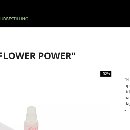
UDBESTILLING
"FLOWER POWER"
-52%
"F
up
fi
pa
da
-