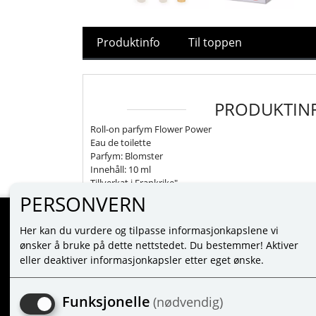
Produktinfo
Til toppen
PRODUKTIN
Roll-on parfym Flower Power
Eau de toilette
Parfym: Blomster
Innehåll: 10 ml
Tillverkat i Frankrike"
PERSONVERN
Her kan du vurdere og tilpasse informasjonkapslene vi
MINE SIDER
ønsker å bruke på dette nettstedet. Du bestemmer! Aktiver
eller deaktiver informasjonkapsler etter eget ønske.
LOG PÅ
NY KUNDE
Funksjonelle
(nødvendig)
VILKÅR