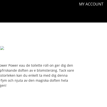
MY ACCOUNT
lower Power eau de toilette roll-on ger dig den
pfriskande doften av e blomsteräng. Tack vare
ckstorleken kan du enkelt ta med dig denna
rfym och njuta av den magiska doften hela
gen!