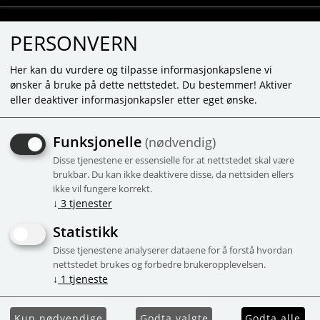
PERSONVERN
Her kan du vurdere og tilpasse informasjonkapslene vi
ønsker å bruke på dette nettstedet. Du bestemmer! Aktiver
eller deaktiver informasjonkapsler etter eget ønske.
PRESENTFÖRPACKNING
Funksjonelle
(nødvendig)
MED 2 BADBOMBER
Disse tjenestene er essensielle for at nettstedet skal være
CUPCAKES
brukbar. Du kan ikke deaktivere disse, da nettsiden ellers
ikke vil fungere korrekt.
Jordgubb och lavendel, 97-98% naturliga
↓
3
tjenester
ingredienser, 2x70g
Statistikk
-52%
Kampagne
Disse tjenestene analyserer dataene for å forstå hvordan
nettstedet brukes og forbedre brukeropplevelsen.
↓
1
tjeneste
Kun nødvendige
Godta valgte
Godta alle