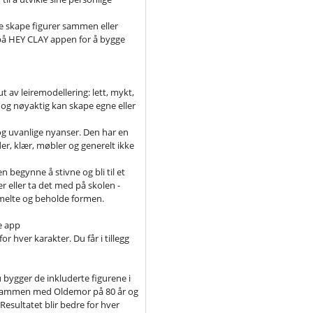
e skape figurer sammen eller
r på HEY CLAY appen for å bygge
ut av leiremodellering: lett, mykt,
 og nøyaktig kan skape egne eller
 og uvanlige nyanser. Den har en
er, klær, møbler og generelt ikke
n begynne å stivne og bli til et
er eller ta det med på skolen -
 smelte og beholde formen.
e app
r hver karakter. Du får i tillegg
bygger de inkluderte figurene i
ke sammen med Oldemor på 80 år og
esultatet blir bedre for hver