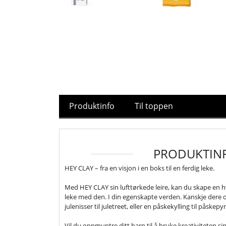
Produktinfo
Til toppen
PRODUKTIN
HEY CLAY – fra en visjon i en boks til en ferdig leke.
Med HEY CLAY sin lufttørkede leire, kan du skape en h
leke med den. I din egenskapte verden. Kanskje dere 
julenisser til juletreet, eller en påskekylling til påskep
Vil du oppmuntre ditt barn til å bruke kreativiteten sin 