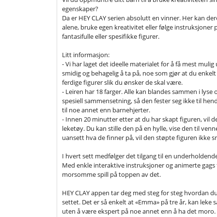
egenskaper?
Da er HEY CLAY serien absolutt en vinner. Her kan der
alene, bruke egen kreativitet eller følge instruksjone
fantasifulle eller spesifikke figurer.
Litt informasjon:
- Vi har laget det ideelle materialet for å få mest mulig 
smidig og behagelig å ta på, noe som gjør at du enkelt
ferdige figurer slik du ønsker de skal være.
- Leiren har 18 farger. Alle kan blandes sammen i lyse
spesiell sammensetning, så den fester seg ikke til hend
til noe annet enn barnehjerter.
- Innen 20 minutter etter at du har skapt figuren, vil de
leketøy. Du kan stille den på en hylle, vise den til venn
uansett hva de finner på, vil den støpte figuren ikke
I hvert sett medfølger det tilgang til en underholdend
Med enkle interaktive instruksjoner og animerte gags fo
morsomme spill på toppen av det.
HEY CLAY appen tar deg med steg for steg hvordan du 
settet. Det er så enkelt at «Emma» på tre år, kan le
uten å være ekspert på noe annet enn å ha det moro. R