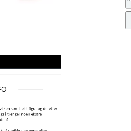
FO
vilken som helst figur og deretter
også trenger noen ekstra
ynten?
til å utvikle sine personlige