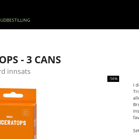
UDBESTILLING
OPS - 3 CANS
rd innsats
-56%
I 
Tr
all
Br
in
fav
Se