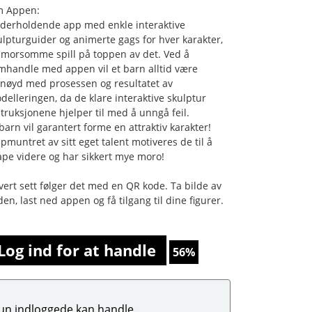
 Appen:
derholdende app med enkle interaktive
ulpturguider og animerte gags for hver karakter,
 morsomme spill på toppen av det. Ved å
mhandle med appen vil et barn alltid være
rnøyd med prosessen og resultatet av
delleringen, da de klare interaktive skulptur
struksjonene hjelper til med å unngå feil.
 barn vil garantert forme en attraktiv karakter!
pmuntret av sitt eget talent motiveres de til å
ape videre og har sikkert mye moro!
hvert sett følger det med en QR kode. Ta bilde av
den, last ned appen og få tilgang til dine figurer.
Log ind for at handle
56%
un indloggede kan handle.