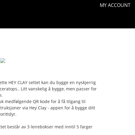
MY ACCOUNT
dette HEY CLAY settet kan du bygge en nyskjerrig
iceratops.. Litt vanskelig å bygge, men passer for
e.
uk medfølgende QR kode for å få tilgang til
struksjoner via Hey Clay - appen for å bygge ditt
orittdyr.
ttet består av 3 leirebokser med inntil 5 farger