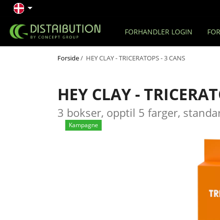
FORHANDLER LOGIN
FOR
Forside
/ HEY CLAY - TRICERATOPS - 3 CANS
HEY CLAY - TRICERAT
3 bokser, opptil 5 farger, standa
Kampagne