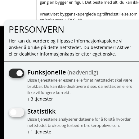
gang en bygger en figur. Det beste med alt, du kan ikke 
Kreativitet bygger skaperglede og tilfredsstillelse som 
en boks med HEY CLAY.
PERSONVERN
Her kan du vurdere og tilpasse informasjonkapslene vi
MINE SIDER
ønsker å bruke på dette nettstedet. Du bestemmer! Aktiver
eller deaktiver informasjonkapsler etter eget ønske.
LOG PÅ
NY KUNDE
Funksjonelle
(nødvendig)
VILKÅR
Disse tjenestene er essensielle for at nettstedet skal være
PERSONVERNERKLÆRING
brukbar. Du kan ikke deaktivere disse, da nettsiden ellers
ADMINISTRER COOKIES
ikke vil fungere korrekt.
↓
3
tjenester
Statistikk
Disse tjenestene analyserer dataene for å forstå hvordan
© 2
nettstedet brukes og forbedre brukeropplevelsen.
↓
1
tjeneste