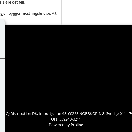
gjøre det feil.
igjen bygger mestringsfølelse. Alt i
026 CgDistribution DK, Importgatan 48, 60228 NORRKÖPING, Sverige 011-17
Org. 559240-0211
Powered by Proline