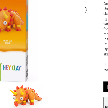
Om
Un
sk
og
sa
fo
mo
in
Et
Op
sk
I 
ko
K